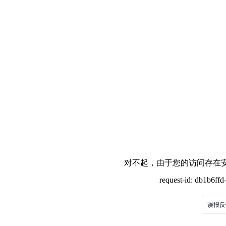
对不起，由于您的访问存在安
request-id: db1b6ff
误报反